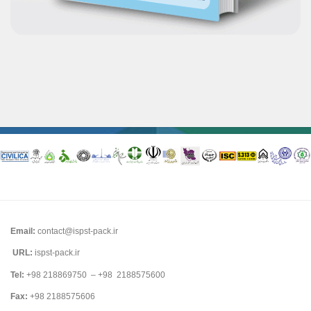
Email:
contact@ispst-pack.ir
URL:
ispst-pack.ir
Tel:
+98 218869750 – +98 2188575600
Fax:
+98 2188575606