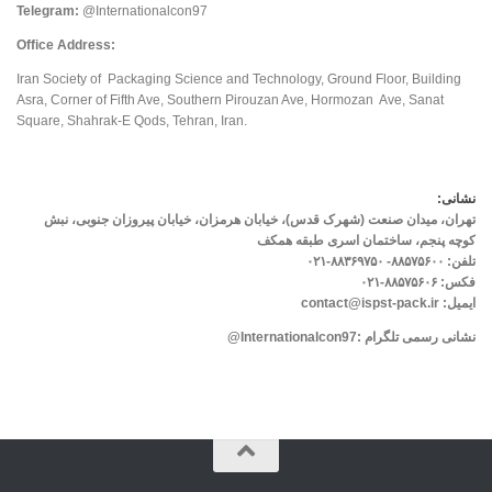
Telegram:
@Internationalcon97
Office Address:
Iran Society of Packaging Science and Technology, Ground Floor, Building
Asra, Corner of Fifth Ave, Southern Pirouzan Ave, Hormozan Ave, Sanat
Square, Shahrak-E Qods, Tehran, Iran.
نشانی:
تهران، میدان صنعت (شهرک قدس)، خیابان هرمزان، خیابان پیروزان جنوبی، نبش
کوچه پنجم، ساختمان اسری طبقه همکف
تلفن: ۸۸۵۷۵۶۰۰- ۸۸۳۶۹۷۵۰-۰۲۱
فکس: ۸۸۵۷۵۶۰۶-۰۲۱
ایمیل: contact@ispst-pack.ir
نشانی رسمی تلگرام :
Internationalcon97
@